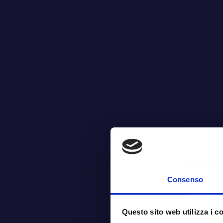
Consenso
Questo sito web utilizza i c
P. IVA 02300690225
PRIVACY P